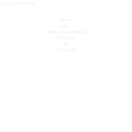
5370-327 Mirandela
Home
Loja
Motivos Campestres
Produtos
I&D
Contactos