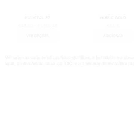
FULVITAL 37
HUMIC GOLD
€
49,50
–
€
1.258,40
€
51,15
VER OPÇÕES
ADICIONAR
Melhoram as características físico-químicas, a fertilidade e a a
água, o intercâmbio catiónico (CIC) e a atividade da microflora 