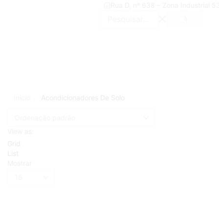
Rua D, nº 638 – Zona Industrial 
SEARCH
Search
input
Início
Acondicionadores De Solo
View as:
Grid
List
Mostrar