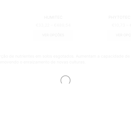
HUMITEC
PHYTOTEC 
€
33,22
–
€
489,54
€
10,73
–
VER OPÇÕES
VER OP
bsorção de nutrientes em solos esgotados. Aumentam a capacidade de
promovendo o enraizamento de novas culturas.