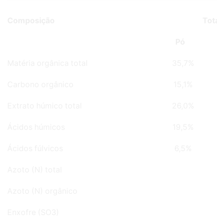
Composição
Tot
Pó
Matéria orgânica total
35,7%
Carbono orgânico
15,1%
Extrato húmico total
26,0%
Ácidos húmicos
19,5%
Ácidos fúlvicos
6,5%
Azoto (N) total
Azoto (N) orgânico
Enxofre (SO3)