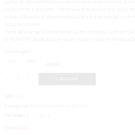
gama de microelementos naturais que se encontram sob a
carbonatos e silicatos, todos eles quelatados por ação d
A sua utilização é recomendada para a preparação e corr
solos e culturas.
Pode aplicar-se isoladamente ou em conjunto com fertili
O HUMITEC pode aplicar-se por todo o solo ou localizad
Embalagem
25KG
500KG
Limpar
ADICIONAR
Quantidade
de
HUMITEC
SKU:
N/A
Categoria:
Acondicionadores de Solo
Partilhar:
DESCRIÇÃO