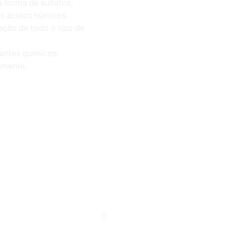
 forma de sulfatos,
os ácidos húmicos.
eção de todo o tipo de
zantes químicos.
amente.