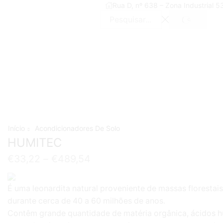
Rua D, nº 638 – Zona Industrial 
SEARCH
Search
input
Início
Acondicionadores De Solo
HUMITEC
€
33,22
–
€
489,54
É uma leonardita natural proveniente de massas florestais
durante cerca de 40 a 60 milhões de anos.
Contêm grande quantidade de matéria orgânica, ácidos hú