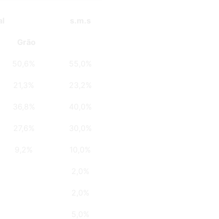
al
s.m.s
Grão
50,6%
55,0%
21,3%
23,2%
36,8%
40,0%
27,6%
30,0%
9,2%
10,0%
2,0%
2,0%
5,0%