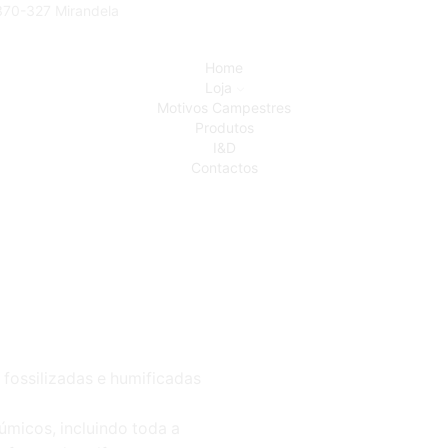
5370-327 Mirandela
Home
Loja
Motivos Campestres
Produtos
I&D
Contactos
 fossilizadas e humificadas
micos, incluindo toda a