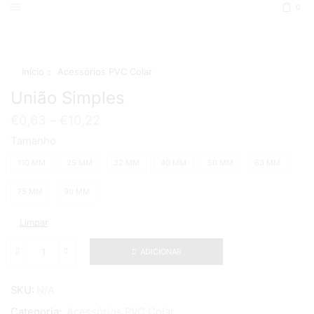
0
Início
Acessórios PVC Colar
União Simples
€
0,63
–
€
10,22
Tamanho
110 MM
25 MM
32 MM
40 MM
50 MM
63 MM
75 MM
90 MM
Limpar
ADICIONAR
Quantidade
de
União
SKU:
N/A
Simples
Categoria:
Acessórios PVC Colar