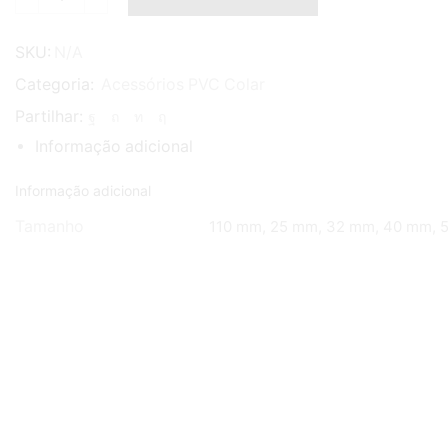
Quantidade
de
Tê
SKU:
N/A
a
Categoria:
Acessórios PVC Colar
90º
Partilhar:
Informação adicional
Informação adicional
Tamanho
110 mm, 25 mm, 32 mm, 40 mm, 