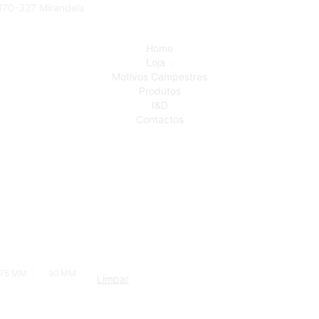
5370-327 Mirandela
Home
Loja
Motivos Campestres
Produtos
I&D
Contactos
75 MM
90 MM
Limpar