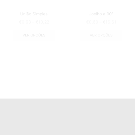
União Simples
Joelho a 90º
€
0,63
–
€
10,22
€
0,60
–
€
16,61
VER OPÇÕES
VER OPÇÕES
Loja
Motivos Campestres
Produtos
I&D