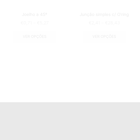
Joelho a 45º
Junção simples c/ O’ring
€
0,71
–
€
5,27
€
2,41
–
€
28,43
VER OPÇÕES
VER OPÇÕES
Contactos