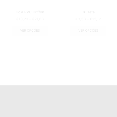
Cola PVC Griffon
Cruzeta
€
13,29
–
€
21,68
€
3,53
–
€
12,12
VER OPÇÕES
VER OPÇÕES
Home