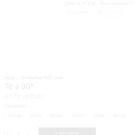
Rua D, nº 638 – Zona Industrial 
SEARCH
Search
input
Início
Acessórios PVC Colar
Tê a 90º
€
0,71
–
€
21,67
Tamanho
110 MM
25 MM
32 MM
40 MM
50 MM
63 MM
ADICIONAR