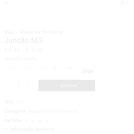
0
Início
Acessórios PVC Roscar
Junção M/F
€
3,88
–
€
13,05
tamanho roscar
1.1/2"
1.1/4"
1"
2"
3/4"
Limpar
ADICIONAR
Quantidade
de
Junção
SKU:
N/A
M/F
Categoria:
Acessórios PVC Roscar
Partilhar:
Informação adicional