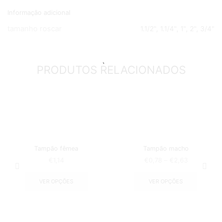
Informação adicional
tamanho roscar
1.1/2", 1.1/4", 1", 2", 3/4"
PRODUTOS RELACIONADOS
Tampão fêmea
Tampão macho
€
1,14
€
0,78
–
€
2,63
VER OPÇÕES
VER OPÇÕES