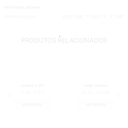
Informação adicional
tamanho roscar
1.1/2", 1.1/4", 1", 2.1/2", 2", 3", 3/4"
PRODUTOS RELACIONADOS
Joelhos a 90º
União simples
€
1,38
–
€
17,72
€
0,92
–
€
13,86
VER OPÇÕES
VER OPÇÕES