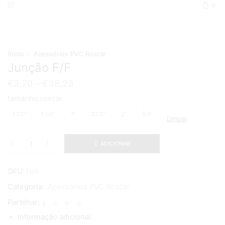
0
Início
Acessórios PVC Roscar
Junção F/F
€
3,70
–
€
38,23
tamanho roscar
1.1/2"
1.1/4"
1"
2.1/2"
2"
3/4"
Limpar
ADICIONAR
Quantidade
de
Junção
SKU:
N/A
F/F
Categoria:
Acessórios PVC Roscar
Partilhar:
Informação adicional