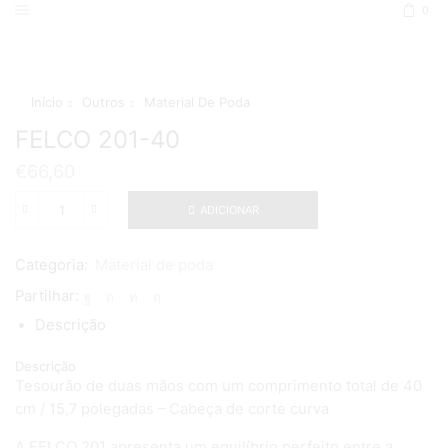
0
Início
Outros
Material De Poda
FELCO 201-40
€
66,60
ADICIONAR
Quantidade
de
FELCO
Categoria:
Material de poda
201-
40
Partilhar:
Descrição
Descrição
Tesourão de duas mãos com um comprimento total de 40
cm / 15,7 polegadas – Cabeça de corte curva
A FELCO 201 apresenta um equilíbrio perfeito entre a