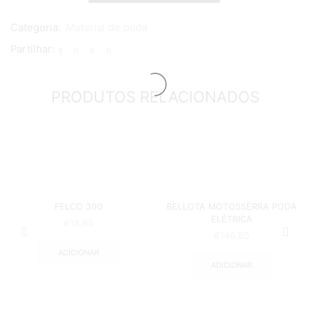
de
FELCO
Categoria:
Material de poda
200A-
60
Partilhar:
PRODUTOS RELACIONADOS
FELCO 300
BELLOTA MOTOSSERRA PODA
ELÉTRICA
€
18,65
€
146,80
ADICIONAR
ADICIONAR