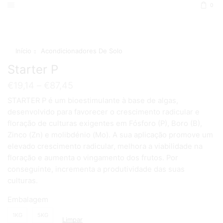
0
Início
Acondicionadores De Solo
Starter P
€
19,14
–
€
87,45
STARTER P é um bioestimulante à base de algas,
desenvolvido para favorecer o crescimento radicular e
floração de culturas exigentes em Fósforo (P), Boro (B),
Zinco (Zn) e molibdénio (Mo). A sua aplicação promove um
elevado crescimento radicular, melhora a viabilidade na
floração e aumenta o vingamento dos frutos. Por
conseguinte, incrementa a produtividade das suas
culturas.
Embalagem
1KG
5KG
Limpar