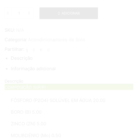
ADICIONAR
Quantidade
de
Starter
SKU:
N/A
P
Categoria:
Acondicionadores de Solo
Partilhar:
Descrição
Informação adicional
Descrição
COMPOSIÇÃO %(P/P)
FÓSFORO (P2O4) SOLÚVEL EM ÁGUA 20.00
BORO (B) 5.00
ZINCO (ZN) 5.00
MOLIBDÉNIO (Mo) 0.50