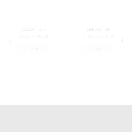
COLOR FRUIT
ENERGY TOP
€
18,19
–
€
68,98
€
16,99
–
€
101,20
VER OPÇÕES
VER OPÇÕES