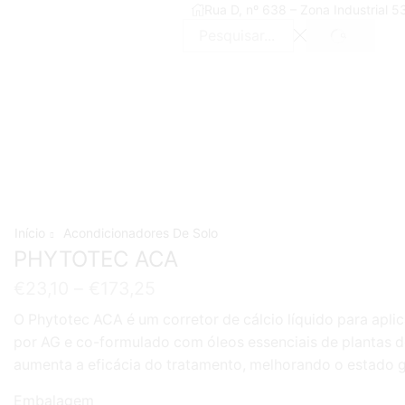
Rua D, nº 638 – Zona Industrial 
SEARCH
Search
input
Início
Acondicionadores De Solo
PHYTOTEC ACA
€
23,10
–
€
173,25
O Phytotec ACA é um corretor de cálcio líquido para apli
por AG e co-formulado com óleos essenciais de plantas d
aumenta a eficácia do tratamento, melhorando o estado ge
Embalagem