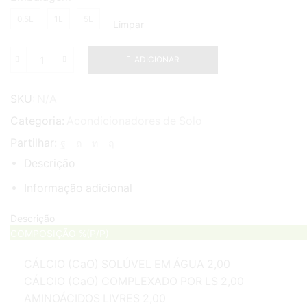
0,5L
1L
5L
Limpar
ADICIONAR
Quantidade
de
PHYTOTEC
SKU:
N/A
ACA
Categoria:
Acondicionadores de Solo
Partilhar:
Descrição
Informação adicional
Descrição
COMPOSIÇÃO %(P/P)
CÁLCIO (CaO) SOLÚVEL EM ÁGUA 2,00
CÁLCIO (CaO) COMPLEXADO POR LS 2,00
AMINOÁCIDOS LIVRES 2,00