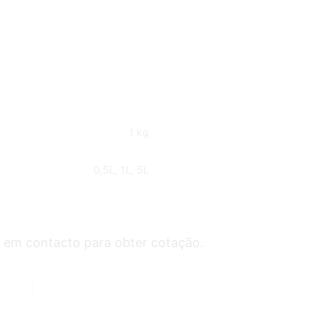
1 kg
0,5L, 1L, 5L
 em contacto para obter cotação.