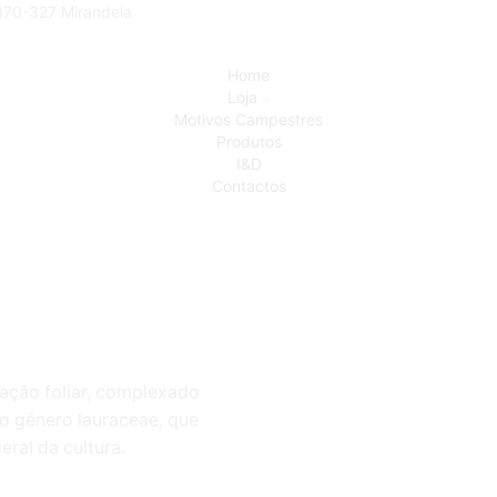
5370-327 Mirandela
Home
Loja
Motivos Campestres
Produtos
I&D
Contactos
cação foliar, complexado
o género lauraceae, que
ral da cultura.