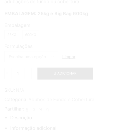
adubações de fundo ou cobertura.
EMBALAGEM: 25kg e Big Bag 600kg
Embalagem
25KG
600KG
Formulações
Limpar
ADICIONAR
Quantidade
de
NUTRILENT
SKU:
N/A
Categoria:
Adubos de Fundo e Cobertura
Partilhar:
Descrição
Informação adicional