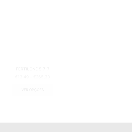
FERTILONE 5-7-7
€
13,49
–
€
265,30
VER OPÇÕES