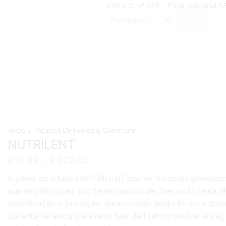
Rua D, nº 638 – Zona Industrial 
SEARCH
Search
input
Início
Adubos De Fundo E Cobertura
NUTRILENT
€
16,98
–
€
522,00
A gama de adubos NUTRILENT são fertilizantes granulado
que se distinguem por terem azotos de libertação lenta, 
volatilização e lixiviação, aumentando desta forma a abso
Salienta-se ainda o elevado teor de fósforo solúvel em 