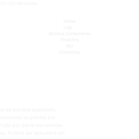
5370-327 Mirandela
Home
Loja
Motivos Campestres
Produtos
I&D
Contactos
s de elevada qualidade,
diminuindo as perdas por
rção por parte das plantas.
água. Podem ser aplicados em