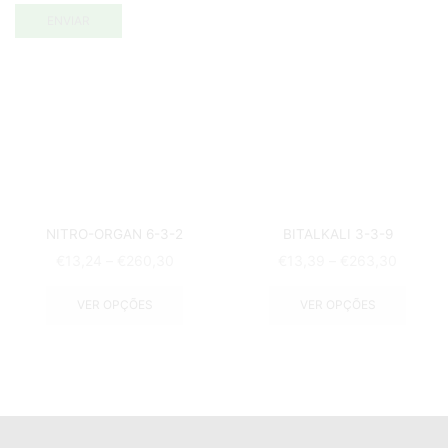
NITRO-ORGAN 6-3-2
BITALKALI 3-3-9
€
13,24
–
€
260,30
€
13,39
–
€
263,30
VER OPÇÕES
VER OPÇÕES