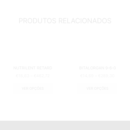
PRODUTOS RELACIONADOS
NUTRILENT RETARD
BITALORGAN 9-6-0
€
18,63
–
€
462,72
€
14,69
–
€
289,30
VER OPÇÕES
VER OPÇÕES