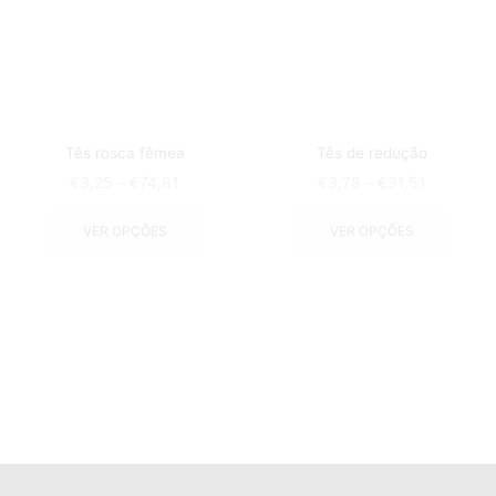
Tês rosca fêmea
Tês de redução
€
3,25
–
€
74,81
€
3,78
–
€
31,51
VER OPÇÕES
VER OPÇÕES