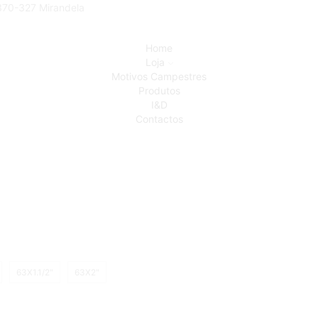
5370-327 Mirandela
Home
Loja
Motivos Campestres
Produtos
I&D
Contactos
63X1.1/2"
63X2"