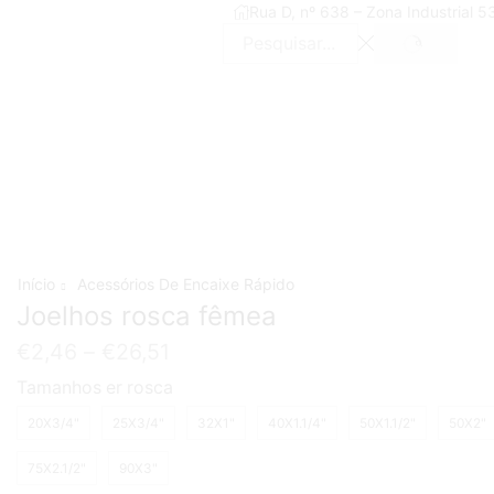
Rua D, nº 638 – Zona Industrial 
SEARCH
Search
input
Início
Acessórios De Encaixe Rápido
Joelhos rosca fêmea
€
2,46
–
€
26,51
Tamanhos er rosca
20X3/4"
25X3/4"
32X1"
40X1.1/4"
50X1.1/2"
50X2"
75X2.1/2"
90X3"