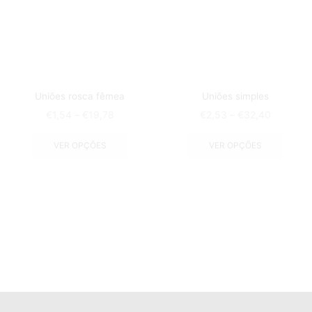
Uniões rosca fêmea
Uniões simples
€
1,54
–
€
19,78
€
2,53
–
€
32,40
VER OPÇÕES
VER OPÇÕES