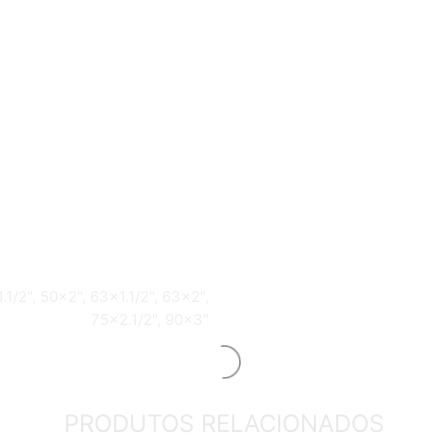
.1/2", 50×2", 63×1.1/2", 63×2",
75×2.1/2", 90×3"
PRODUTOS RELACIONADOS