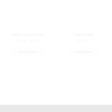
Joelhos rosca macho
Chave dupla
€
2,30
–
€
7,46
€
11,87
VER OPÇÕES
ADICIONAR