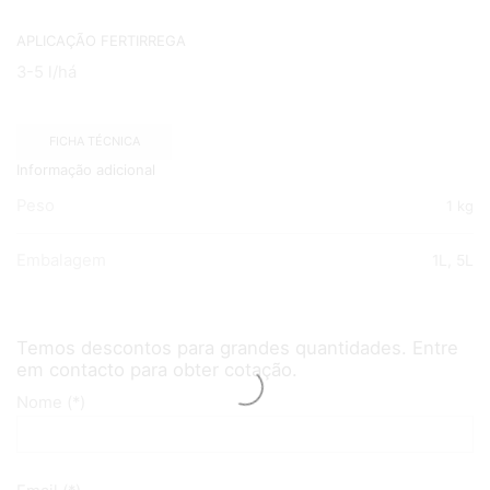
APLICAÇÃO FERTIRREGA
3-5 l/há
FICHA TÉCNICA
Informação adicional
Peso
1 kg
Embalagem
1L, 5L
Temos descontos para grandes quantidades. Entre
em contacto para obter cotação.
Nome (*)