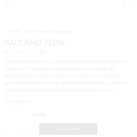
0
Início
Corretores De Carências
CALCIMAG FLOW
€
13,20
–
€
41,80
CALCIMAG FLOW é um corretor de deficiências de cálcio,
magnésio e que combina uma alta concentração de
nutrientes, com aminoácidos, favorecendo a máxima
assimilação dos mesmos. A aplicação do produto garante
um aumento generalizado na qualidade dos frutos.
Embalagem
1L
5L
Limpar
ADICIONAR
Quantidade
de