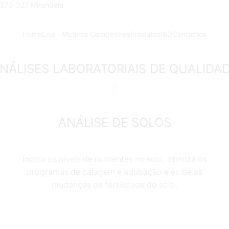
 5370-327 Mirandela
Home
Loja
Motivos Campestres
Produtos
I&D
Contactos
NÁLISES LABORATORIAIS DE QUALIDA
ANÁLISE DE SOLOS
Indica os níveis de nutrientes no solo, otimiza os
programas de calagem e adubação e exibe as
mudanças da fertilidade do solo.